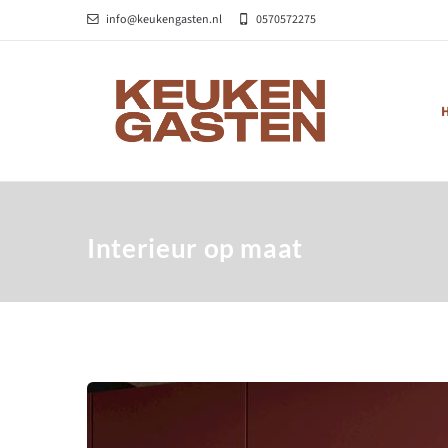
info@keukengasten.nl
0570572275
Interieur op maat