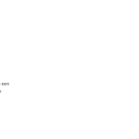
n een
m