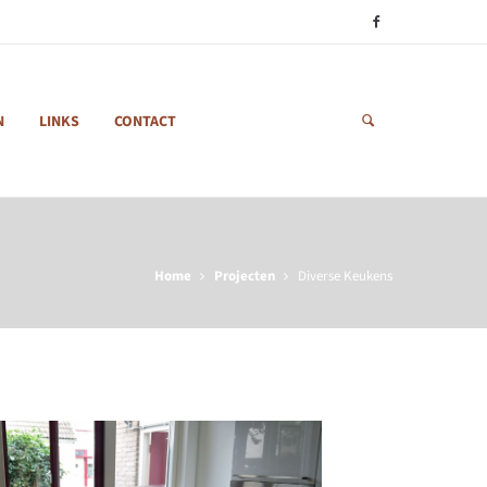
N
LINKS
CONTACT
Home
Projecten
Diverse Keukens