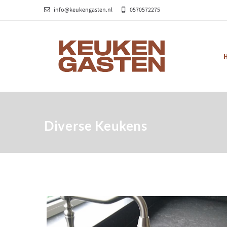
info@keukengasten.nl
0570572275
Diverse Keukens