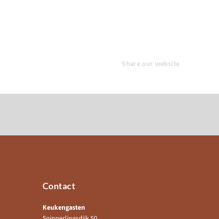
Share our website
Contact
Keukengasten
Snipperlingsdijk 50